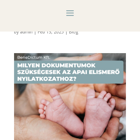
Hivatalos esküvői tolmácsolás – Nyelvi
akadályok nélküli boldog pillanatok
by
admin
|
Feb 13, 2025
|
Blog