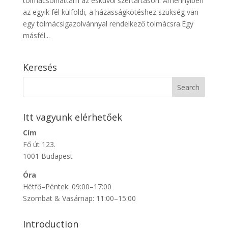
tolmácsolhattam az esküvői szertartáson. Amennyiben
az egyik fél külföldi, a házasságkötéshez szükség van
egy tolmácsigazolvánnyal rendelkező tolmácsra.Egy
másfél...
Keresés
Itt vagyunk elérhetőek
Cím
Fő út 123.
1001 Budapest
Óra
Hétfő–Péntek: 09:00–17:00
Szombat & Vasárnap: 11:00–15:00
Introduction