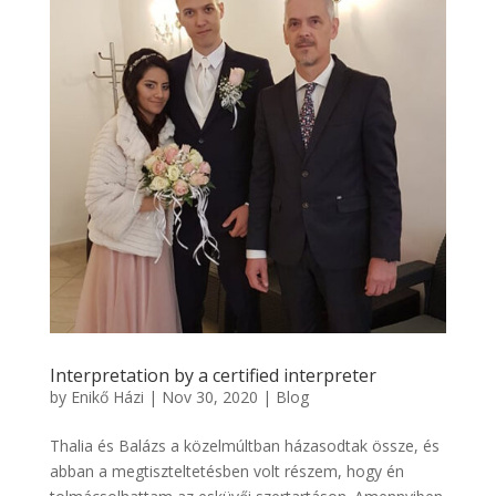
Interpretation by a certified interpreter
by
Enikő Házi
|
Nov 30, 2020
|
Blog
Thalia és Balázs a közelmúltban házasodtak össze, és
abban a megtiszteltetésben volt részem, hogy én