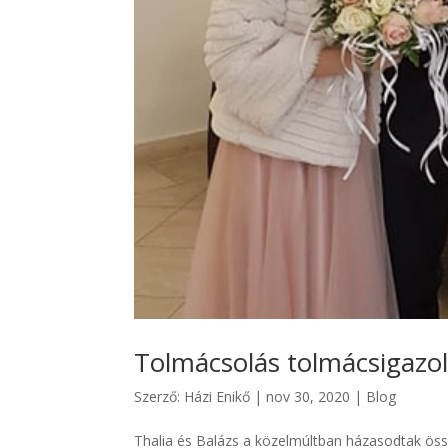
Tolmácsolás tolmácsigazo
Szerző:
Házi Enikő
|
nov 30, 2020
|
Blog
Thalia és Balázs a közelmúltban házasodtak ös