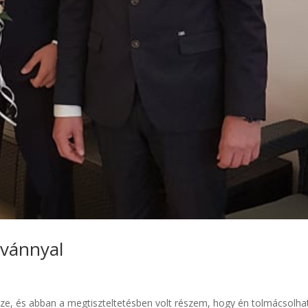
lvánnyal
sze, és abban a megtiszteltetésben volt részem, hogy én tolmácsolh