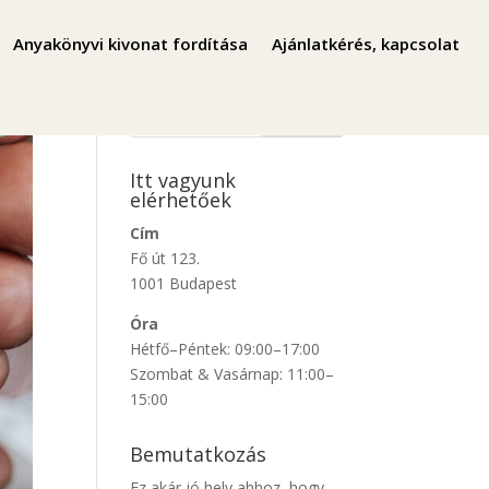
Anyakönyvi kivonat fordítása
Ajánlatkérés, kapcsolat
Keresés
Itt vagyunk
elérhetőek
Cím
Fő út 123.
1001 Budapest
Óra
Hétfő–Péntek: 09:00–17:00
Szombat & Vasárnap: 11:00–
15:00
Bemutatkozás
Ez akár jó hely ahhoz, hogy